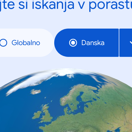
te si iskanja v porast
Globalno
Danska