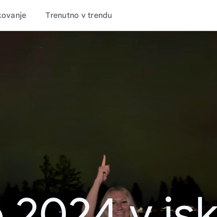
kovanje
Trenutno v trendu
 2024 v is