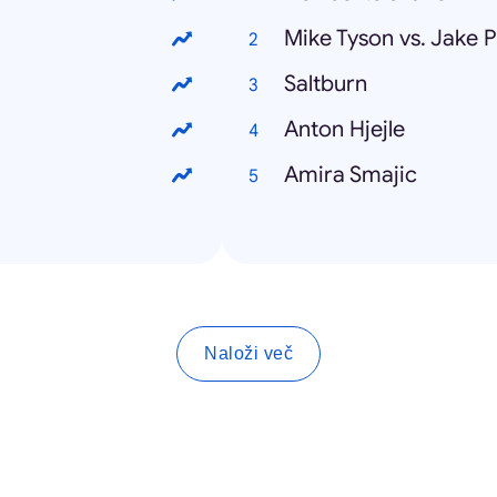
Mike Tyson vs. Jake P
Saltburn
Anton Hjejle
Amira Smajic
Naloži več