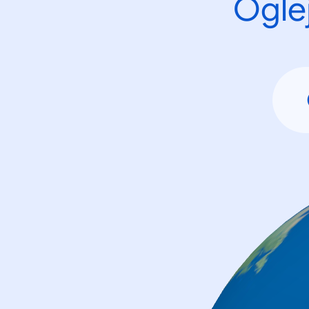
Oglej