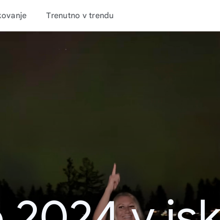
kovanje
Trenutno v trendu
 2024 v is