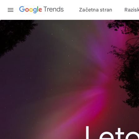
Content
Trends
Začetna stran
Razis
Leto