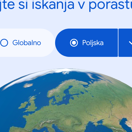
te si iskanja v porast
Globalno
Poljska