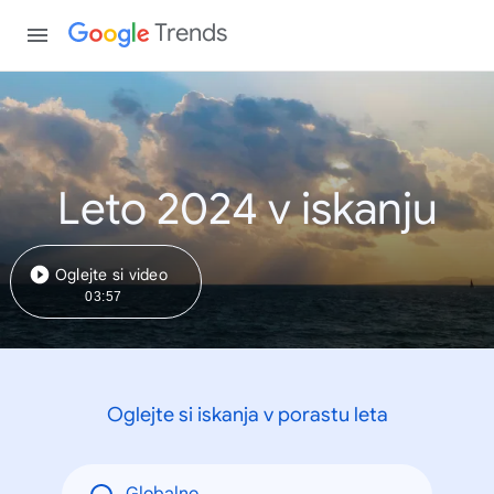
Trends
Leto 2024 v iskanju
Oglejte si video
03:57
Oglejte si iskanja v porastu leta