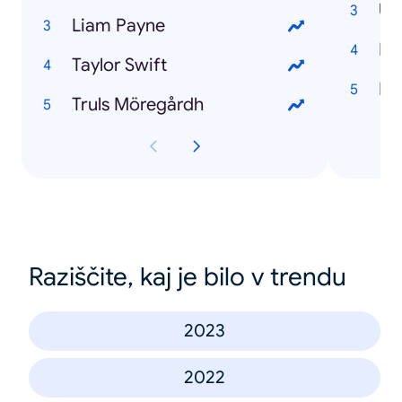
US
Liam Payne
Ka
Taylor Swift
EP
Truls Möregårdh
Raziščite, kaj je bilo v trendu
2023
2022