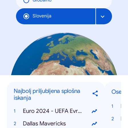
Globalno
Slovenija
Najbolj priljubljena splošna
Osebe
iskanja
Do
Euro 2024 - UEFA Evropsko prvenstvo v nogometu
Ka
Dallas Mavericks