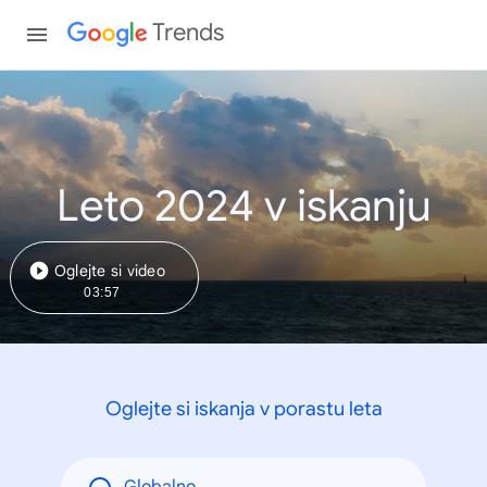
Trends
Leto 2024 v iskanju
Oglejte si video
03:57
Oglejte si iskanja v porastu leta