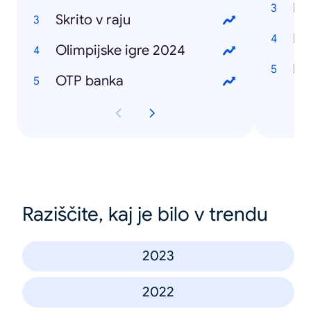
Do
Skrito v raju
Ba
Olimpijske igre 2024
Ra
OTP banka
Raziščite, kaj je bilo v trendu
2023
2022