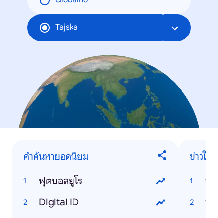
Globalno
Tajska
คำค้นหายอดนิยม
ข่าวใน
ฟุตบอลยูโร
ข่า
Digital ID
ข่า