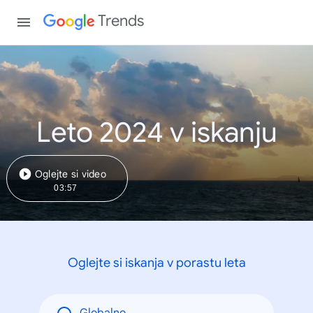
Trends
Leto 2024 v iskanju
Oglejte si video
03:57
Oglejte si iskanja v porastu leta