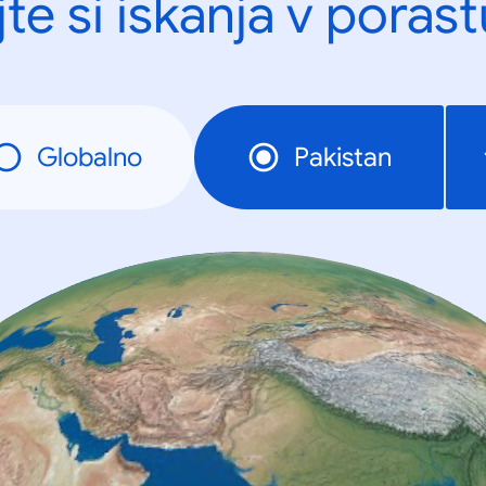
te si iskanja v porast
Globalno
Pakistan