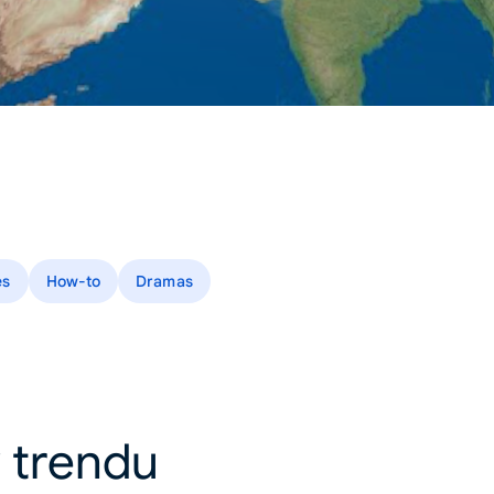
es
How-to
Dramas
 v trendu