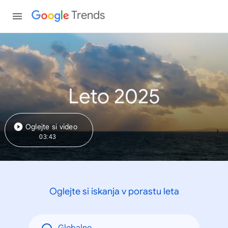
Trends
Leto 2025
Oglejte si video
03:43
Oglejte si iskanja v porastu leta