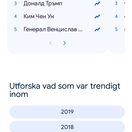
Доналд Тръмп
wo
Ким Чен Ун
Генерал Венцислав Мутафчийски
Utforska vad som var trendigt
inom
2019
2018