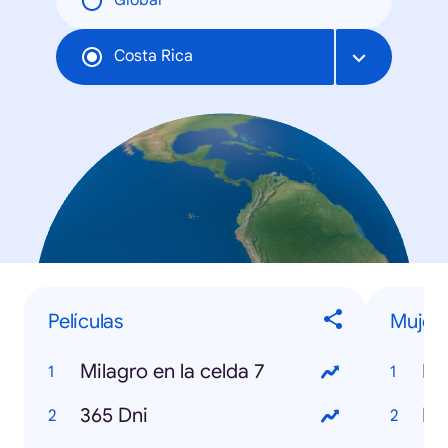
Global
Costa Rica
Películas
Mujer
Milagro en la celda 7
Be
365 Dni
Fa