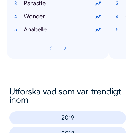
Parasite
Ev
Wonder
Ch
Anabelle
Ma
Utforska vad som var trendigt
inom
2019