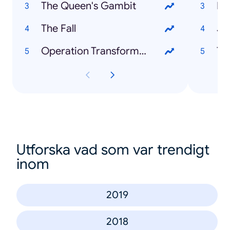
The Queen's Gambit
Li
The Fall
Jo
Operation Transformation
Te
Utforska vad som var trendigt
inom
2019
2018