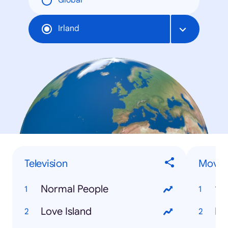
Global
Irland
Television
Movie
Normal People
19
Love Island
Pa