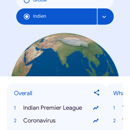
Global
Indien
Overall
What is
Indian Premier League
Wh
Coronavirus
Wh