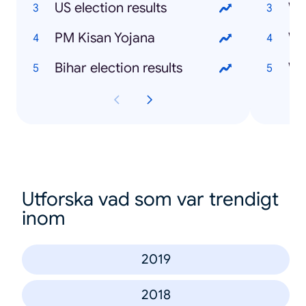
US election results
Wh
PM Kisan Yojana
Wh
Bihar election results
Wh
Utforska vad som var trendigt
inom
2019
2018