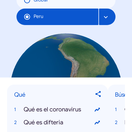
Global
Peru
Qué
Búsqu
Qué es el coronavirus
Co
Qué es difteria
Bo