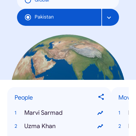
Global
Pakistan
People
Movie
Marvi Sarmad
Er
Uzma Khan
Me