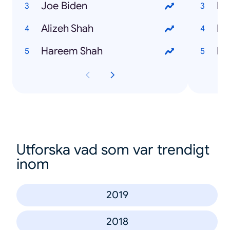
Joe Biden
Mo
Alizeh Shah
Bi
Hareem Shah
Mi
Utforska vad som var trendigt
inom
2019
2018