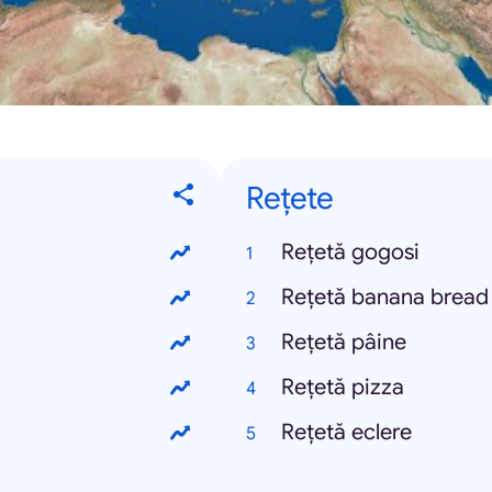
Rețete
Rețetă gogosi
Rețetă banana bread
Rețetă pâine
Rețetă pizza
Rețetă eclere