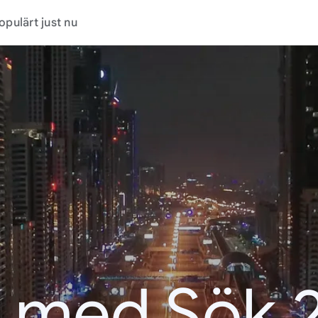
opulärt just nu
t med Sök 