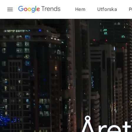
Content
Trends
Hem
Utforska
P
Åre