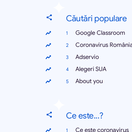
Căutări populare
Google Classroom
Coronavirus Români
Adservio
Alegeri SUA
About you
Ce este...?
Ce este coronavirus