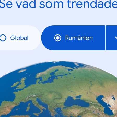
Se vad som trendad
Global
Rumänien