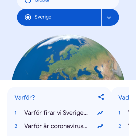
Global
Sverige
Varför?
Vad?
Varför firar vi Sveriges nationaldag?
Va
Varför är coronaviruset farligt?
Va