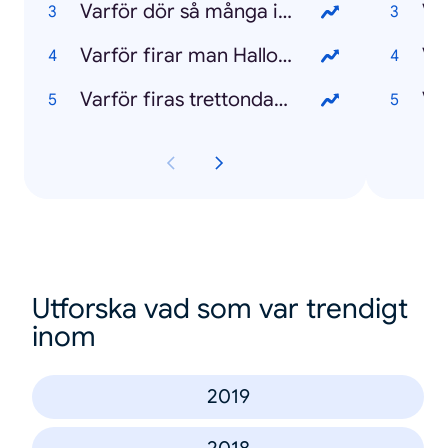
Varför dör så många i Italien?
Va
Varför firar man Halloween?
Va
Varför firas trettondagen?
Utforska vad som var trendigt
inom
2019