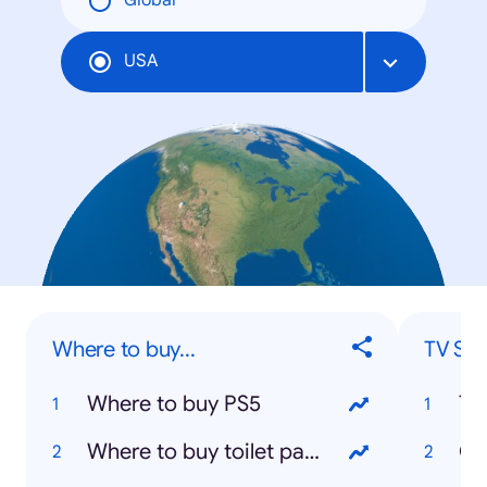
Global
USA
Where to buy...
TV Sh
Where to buy PS5
Ti
Where to buy toilet paper
Co