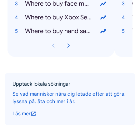
Where to buy face masks
Oz
Where to buy Xbox Series X
Th
Where to buy hand sanitizer
Th
Upptäck lokala sökningar
Se vad människor nära dig letade efter att göra,
lyssna på, äta och mer i år.
Läs mer