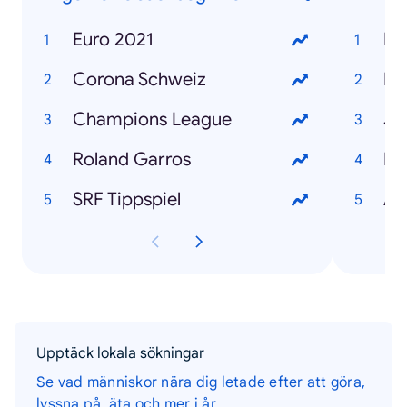
Euro 2021
Fa
Corona Schweiz
Bl
Champions League
Roland Garros
Re
SRF Tippspiel
Ar
Upptäck lokala sökningar
Se vad människor nära dig letade efter att göra,
lyssna på, äta och mer i år.