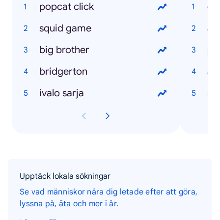
popcat click
ch
squid game
ale
big brother
pa
bridgerton
ale
ivalo sarja
re
Upptäck lokala sökningar
Se vad människor nära dig letade efter att göra,
lyssna på, äta och mer i år.