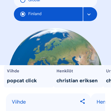
Global
Finland
Viihde
Henkilöt
Ur
popcat click
christian eriksen
ch
Viihde
Henkil