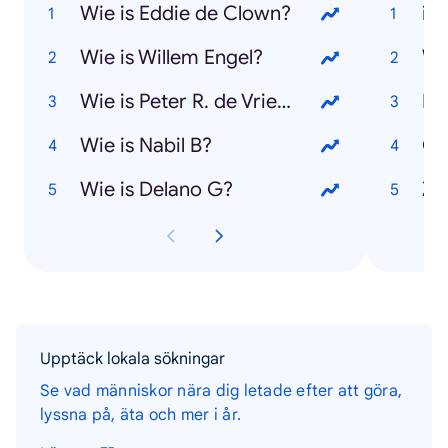
Wie is Eddie de Clown?
iP
Wie is Willem Engel?
Wh
Wie is Peter R. de Vries?
Mi
Wie is Nabil B?
Co
Wie is Delano G?
Z
Upptäck lokala sökningar
Se vad människor nära dig letade efter att göra,
lyssna på, äta och mer i år.