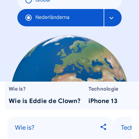
Global
Nederländerna
Wie is?
Technologie
Wie is Eddie de Clown?
iPhone 13
Wie is?
Techno