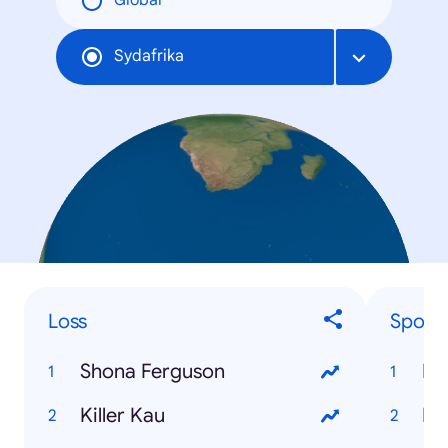
Global
Sydafrika
Loss
Sports
Shona Ferguson
Eu
Killer Kau
Pr