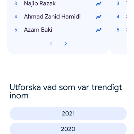
Najib Razak
Ta
Ahmad Zahid Hamidi
Sya
Azam Baki
Sh
Utforska vad som var trendigt
inom
2021
2020