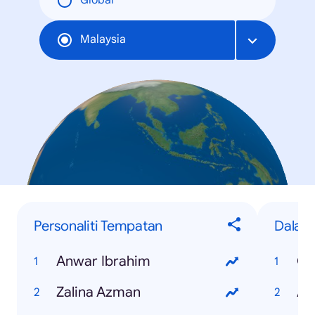
Global
Malaysia
Personaliti Tempatan
Dalam
Anwar Ibrahim
Qu
Zalina Azman
Ad