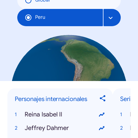
Global
Peru
Personajes internacionales
Series 
Reina Isabel II
Do
Jeffrey Dahmer
Es