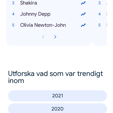
Shakira
Ju
Johnny Depp
Bl
Olivia Newton-John
En
Utforska vad som var trendigt
inom
2021
2020