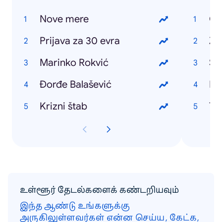
Nove mere
Cr
Prijava za 30 evra
Za
Marinko Rokvić
Sq
Đorđe Balašević
Ka
Krizni štab
Ta
உள்ளூர் தேடல்களைக் கண்டறியவும்
இந்த ஆண்டு உங்களுக்கு
அருகிலுள்ளவர்கள் என்ன செய்ய, கேட்க,