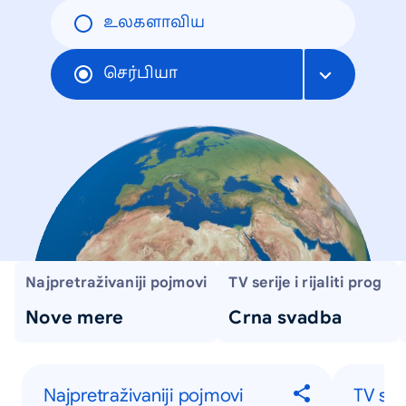
உலகளாவிய
செர்பியா
Najpretraživaniji pojmovi
TV serije i rijaliti prog
Nove mere
Crna svadba
Najpretraživaniji pojmovi
TV seri