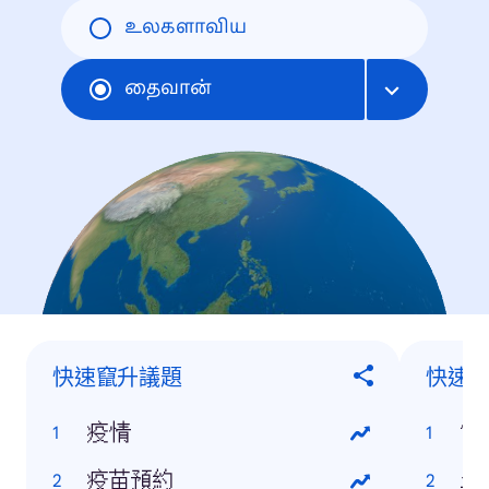
உலகளாவிய
தைவான்
快速竄升議題
快速
疫情
當
疫苗預約
永