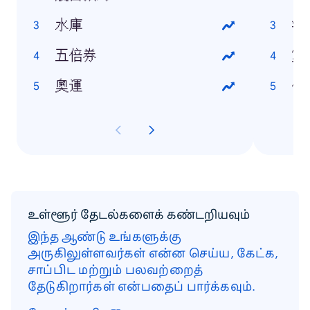
水庫
沙
五倍券
靈
奧運
你
உள்ளூர் தேடல்களைக் கண்டறியவும்
இந்த ஆண்டு உங்களுக்கு
அருகிலுள்ளவர்கள் என்ன செய்ய, கேட்க,
சாப்பிட மற்றும் பலவற்றைத்
தேடுகிறார்கள் என்பதைப் பார்க்கவும்.