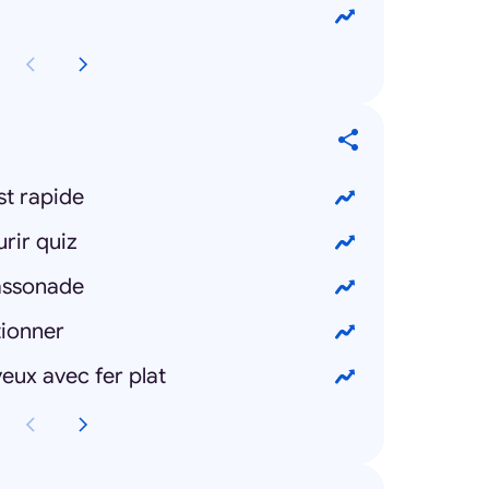
st rapide
rir quiz
assonade
ionner
ux avec fer plat