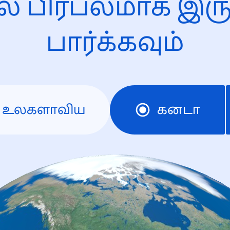
ல் பிரபலமாக இரு
பார்க்கவும்
உலகளாவிய
கனடா