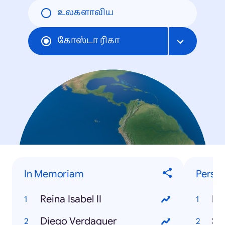
உலகளாவிய
கோஸ்டா ரிகா
In Memoriam
Perso
Reina Isabel II
Ro
Diego Verdaguer
Sh