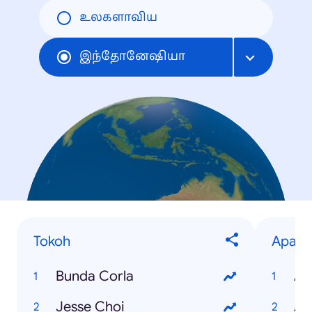
உலகளாவிய
இந்தோனேஷியா
Tokoh
Apa
Bunda Corla
Ap
Jesse Choi
Ap