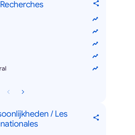
 Recherches
ral
soonlijkheden / Les
rnationales