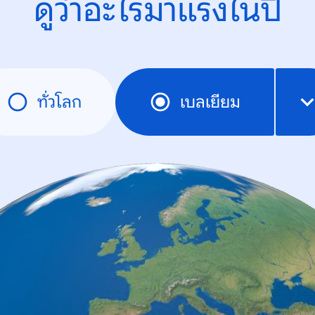
ดูว่าอะไรมาแรงในปี
ทั่วโลก
เบลเยียม