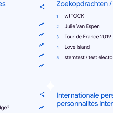
es
Zoekopdrachten /
wtFOCK
Julie Van Espen
Tour de France 2019
Love Island
stemtest / test électo
Internationale per
personnalités inte
lge?