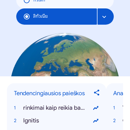
ทั่วโลก
ลิทัวเนีย
Tendencingiausios paieškos
Anapil
rinkimai kaip reikia balsuoti
Vy
Ignitis
Ca