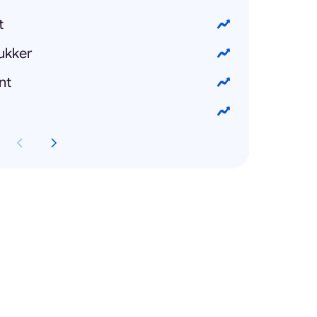
t
ukker
nt