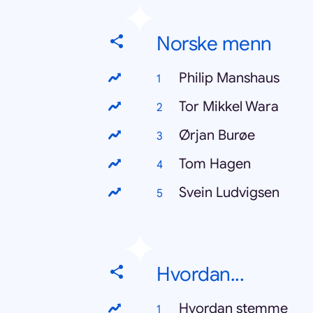
Norske menn
Philip Manshaus
Tor Mikkel Wara
Ørjan Burøe
Tom Hagen
Svein Ludvigsen
Hvordan...
Hvordan stemme