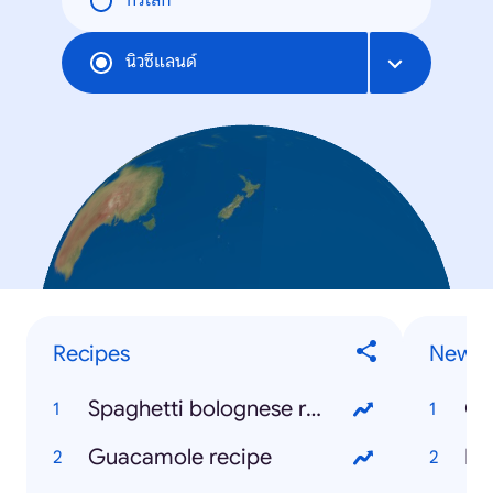
ทั่วโลก
นิวซีแลนด์
Recipes
News 
Spaghetti bolognese recipe
Ch
Guacamole recipe
Ne