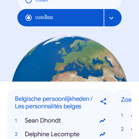
ทั่วโลก
เบลเยียม
Belgische persoonlijkheden /
Zoeko
Les personnalités belges
co
Sean Dhondt
Delphine Lecompte