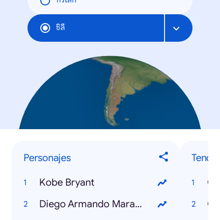
ทั่วโลก
ชิลี
Personajes
Tende
Kobe Bryant
Co
Diego Armando Maradona
Co