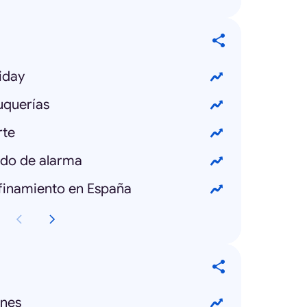
iday
uquerías
rte
ado de alarma
finamiento en España
ones