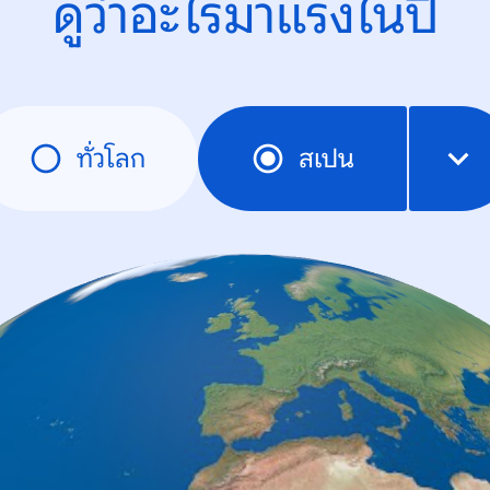
ดูว่าอะไรมาแรงในปี
ทั่วโลก
สเปน