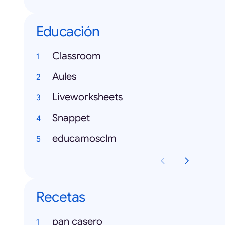
Educación
Classroom
Aules
Liveworksheets
Snappet
educamosclm
Recetas
pan casero