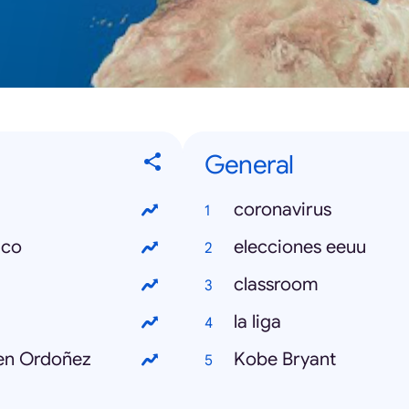
General
coronavirus
ico
elecciones eeuu
classroom
la liga
men Ordoñez
Kobe Bryant