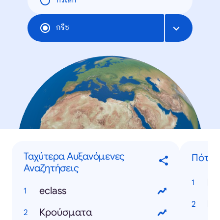
ทั่วโลก
กรีซ
Ταχύτερα Αυξανόμενες
Πότε..
Αναζητήσεις
eclass
Κρούσματα