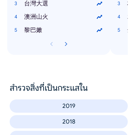
台灣大選
林
澳洲山火
袁
黎巴嫩
余
สำรวจสิ่งที่เป็นกระแสใน
2019
2018