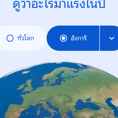
ดูว่าอะไรมาแรงในปี
ทั่วโลก
ฮังการี