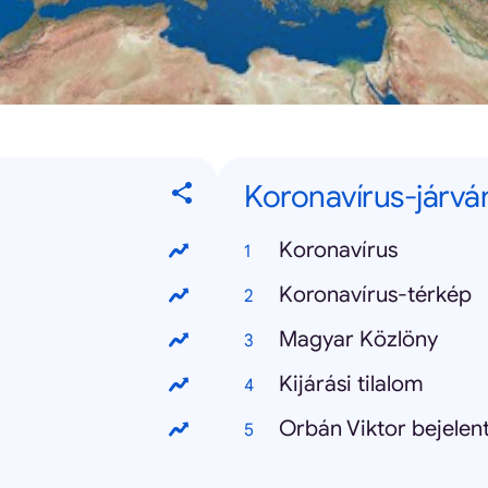
Koronavírus-járvá
Koronavírus
Koronavírus-térkép
Magyar Közlöny
Kijárási tilalom
Orbán Viktor bejelen