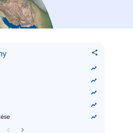
ny
tése