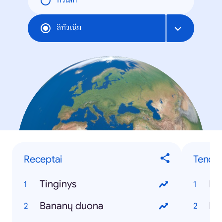
ทั่วโลก
ลิทัวเนีย
Receptai
Tenden
Tinginys
Ko
Bananų duona
ED