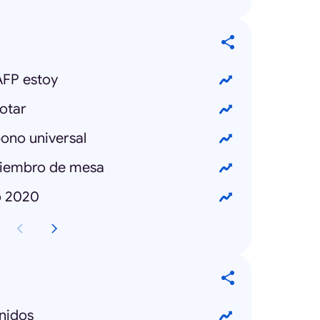
AFP estoy
otar
bono universal
miembro de mesa
o 2020
nidos