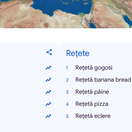
Rețete
Rețetă gogosi
Rețetă banana bread
Rețetă pâine
Rețetă pizza
Rețetă eclere