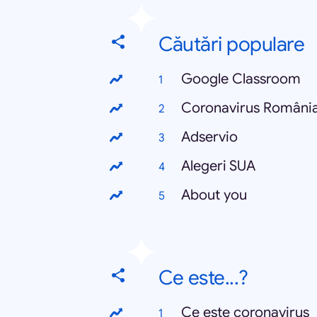
Căutări populare
Google Classroom
Coronavirus Români
Adservio
Alegeri SUA
About you
Ce este...?
Ce este coronavirus