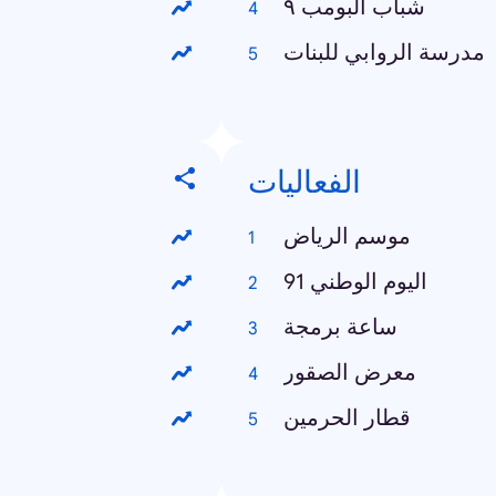
شباب البومب ٩
مدرسة الروابي للبنات
الفعاليات
موسم الرياض
اليوم الوطني 91
ساعة برمجة
معرض الصقور
قطار الحرمين