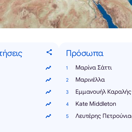
τήσεις
Πρόσωπα
Μαρίνα Σάττι
Μαρινέλλα
Εμμανουήλ Καραλής
Kate Middleton
Λευτέρης Πετρούνια