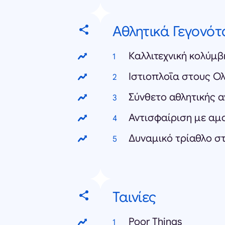
Αθλητικά Γεγονότ
Ιστιοπλοΐα στους Ο
Ταινίες
Poor Things