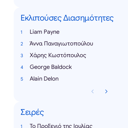
Εκλιπούσες Διασημότητες
Liam Payne
Άννα Παναγιωτοπούλου
Χάρης Κωστόπουλος
George Baldock
Alain Delon
Σειρές
Το Προξενιό της Ιουλίας