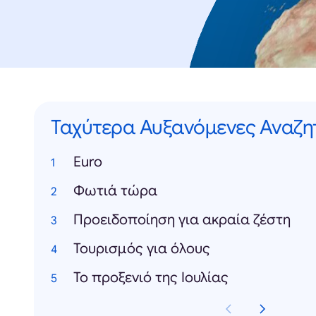
Ταχύτερα Αυξανόμενες Αναζη
Euro
Φωτιά τώρα
Προειδοποίηση για ακραία ζέστη
Τουρισμός για όλους
Το προξενιό της Ιουλίας