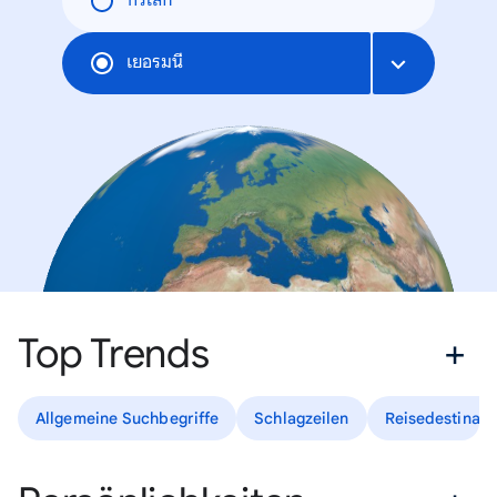
ทั่วโลก
เยอรมนี
Top Trends
Allgemeine Suchbegriffe
Schlagzeilen
Reisedestinati