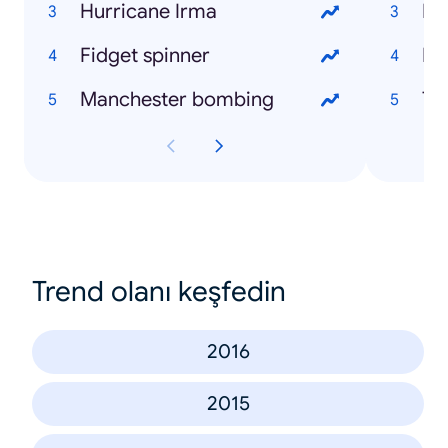
Hurricane Irma
Du
Fidget spinner
Manchester bombing
Trend olanı keşfedin
2016
2015