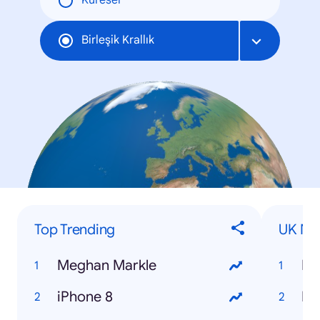
Küresel
Birleşik Krallık
Top Trending
UK Num
Meghan Markle
iPhone 8