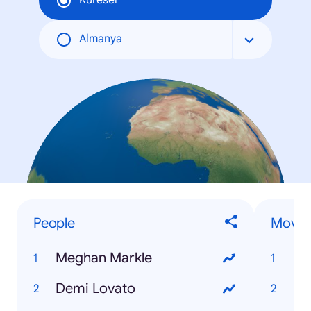
Küresel
Almanya
People
Movie
Meghan Markle
Bl
Demi Lovato
De