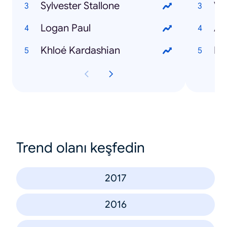
Sylvester Stallone
Ve
Logan Paul
Av
Khloé Kardashian
Bo
Trend olanı keşfedin
2017
2016