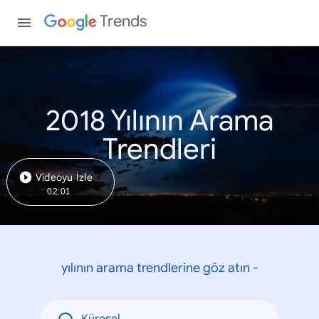
Trends
2018 Yılının Arama
Trendleri
Videoyu İzle
02:01
yılının arama trendlerine göz atın -