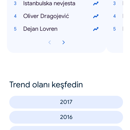
Istanbulska nevjesta
Hr
Oliver Dragojević
Hr
Dejan Lovren
Hr
Trend olanı keşfedin
2017
2016