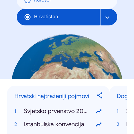
Küresel
Hırvatistan
Hrvatski najtraženiji pojmovi
Događ
Svjetsko prvenstvo 2018
Sv
Istanbulska konvencija
Ru