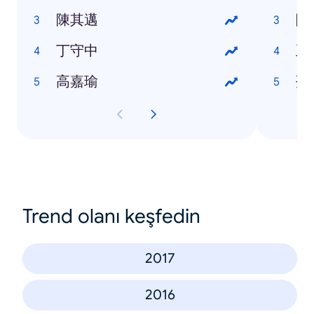
陳其邁
陳
丁守中
王
高嘉瑜
孫
Trend olanı keşfedin
2017
2016