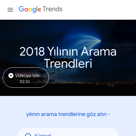
Trends
2018 Yılının Arama
Trendleri
Videoyu İzle
02:01
yılının arama trendlerine göz atın -