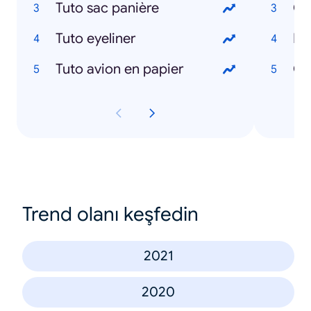
Tuto sac panière
Co
Tuto eyeliner
Tuto avion en papier
Gr
Trend olanı keşfedin
2021
2020