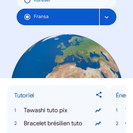
Küresel
Fransa
Tutoriel
Énergi
Tawashi tuto pix
To
Bracelet brésilien tuto
Ch