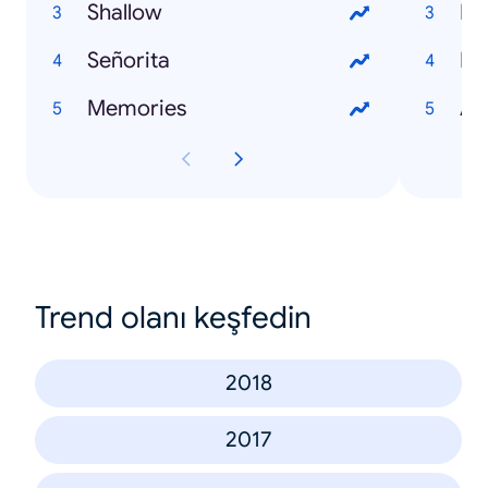
Shallow
Br
Señorita
Da
Memories
Al
Trend olanı keşfedin
2018
2017