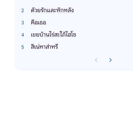
ด้วยรักและหักหลัง
คือเธอ
เขยบ้านไร่สะใภ้ไฮโซ
สิเน่หาส่าหรี