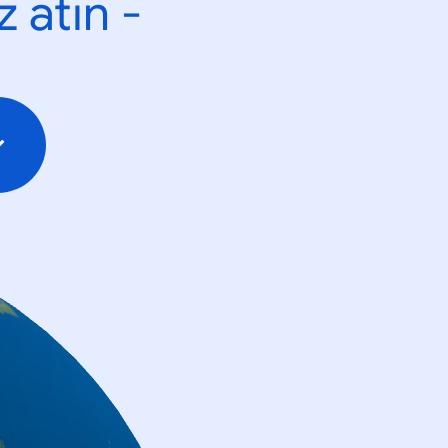
 atın -