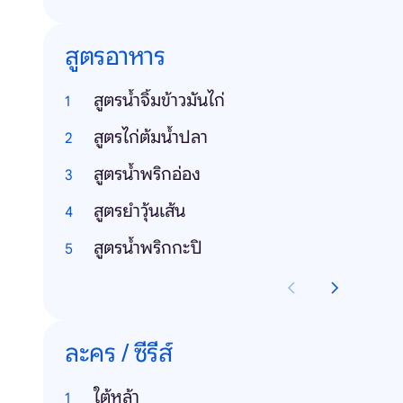
สูตรอาหาร
สูตรน้ําจิ้มข้าวมันไก่
สูตรไก่ต้มน้ําปลา
สูตรน้ําพริกอ่อง
สูตรยําวุ้นเส้น
สูตรน้ําพริกกะปิ
ละคร / ซีรีส์
ใต้หล้า