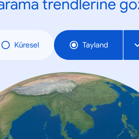
n arama trendlerine göz
Küresel
Tayland